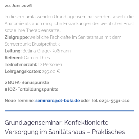
20. Juni 2026
In diesem umfassenden Grundlagenseminar werden sowohl die
Anatomie als auch mögliche Erkrankungen der weiblichen Brust
sowie ihre Therapieansätze…
Zielgruppe:
weibliche Fachkräfte im Sanitätshaus mit dem
Schwerpunkt Brustprothetik
Leitung:
Bettina Grage-Roßmann
Referent:
Carolin Thies
Teilnehmerzahl:
12 Personen
Lehrgangskosten:
295,00 €
2 BUFA-Bonuspunkte
8 IQZ-Fortbildungspunkte
Neue Termine:
seminare@ot-bufa.de
oder Tel. 0231-5591-210
Grundlagenseminar: Konfektionierte
Versorgung im Sanitätshaus – Praktisches