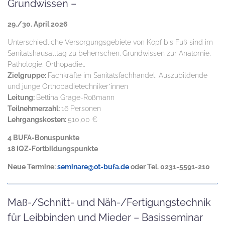
Grundwissen –
29./30. April 2026
Unterschiedliche Versorgungsgebiete von Kopf bis Fuß sind im
Sanitätshausalltag zu beherrschen. Grundwissen zur Anatomie,
Pathologie, Orthopädie…
Zielgruppe:
Fachkräfte im Sanitätsfachhandel, Auszubildende
und junge Orthopädietechniker*innen
Leitung:
Bettina Grage-Roßmann
Teilnehmerzahl:
16 Personen
Lehrgangskosten:
510,00 €
4 BUFA-Bonuspunkte
18 IQZ-Fortbildungspunkte
Neue Termine:
seminare@ot-bufa.de
oder Tel. 0231-5591-210
Maß-/Schnitt- und Näh-/Fertigungstechnik
für Leibbinden und Mieder – Basisseminar