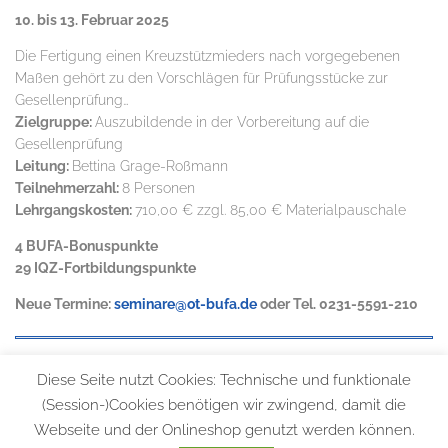
10. bis 13. Februar 2025
Die Fertigung einen Kreuzstützmieders nach vorgegebenen
Maßen gehört zu den Vorschlägen für Prüfungsstücke zur
Gesellenprüfung…
Zielgruppe:
Auszubildende in der Vorbereitung auf die
Gesellenprüfung
Leitung:
Bettina Grage-Roßmann
Teilnehmerzahl:
8 Personen
Lehrgangskosten:
710,00 € zzgl. 85,00 € Materialpauschale
4 BUFA-Bonuspunkte
29 IQZ-Fortbildungspunkte
Neue Termine:
seminare@ot-bufa.de
oder Tel. 0231-5591-210
Diese Seite nutzt Cookies: Technische und funktionale
(Session-)Cookies benötigen wir zwingend, damit die
Webseite und der Onlineshop genutzt werden können.
© 2026 Bundesfachschule für Orthopädie-Technik |
Allgemeine