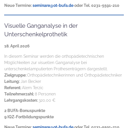
Neue Termine:
seminare@ot-bufa.de
oder Tel. 0231-5591-210
Visuelle Ganganalyse in der
Unterschenkelprothetik
18. April 2026
In diesem Seminar werden die orthopädietechnischen
Möglichkeiten zur visuellen Ganganalyse bei
unterschenkelamputierten Prothesenträgern dargestellt.
Zielgruppe:
Orthopädietechnikerinnen und Orthopädietechniker
Leitung:
Jan Becker
Referent:
Alem Terzic
Teilnehmerzahl:
8 Personen
Lehrgangskosten:
320,00 €
2 BUFA-Bonuspunkte
9 IQZ-Fortbildungspunkte
Neue Termine:
seminare@ot-bufa.de
oder Tel. 0231-5591-210