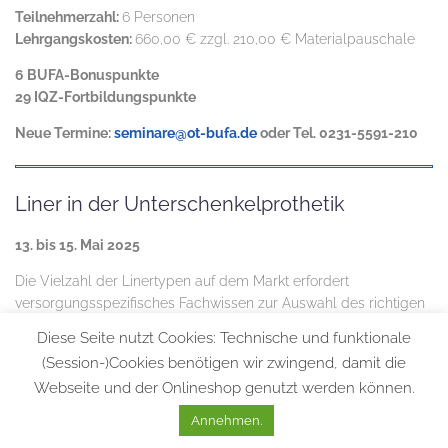
Teilnehmerzahl:
6 Personen
Lehrgangskosten:
660,00 € zzgl. 210,00 € Materialpauschale
6 BUFA-Bonuspunkte
29 IQZ-Fortbildungspunkte
Neue Termine:
seminare@ot-bufa.de
oder Tel. 0231-5591-210
Liner in der Unterschenkelprothetik
13. bis 15. Mai 2025
Die Vielzahl der Linertypen auf dem Markt erfordert
versorgungsspezifisches Fachwissen zur Auswahl des richtigen
Liners…
Diese Seite nutzt Cookies: Technische und funktionale
Zielgruppe:
Orthopädietechnikerinnen und Orthopädietechniker
(Session-)Cookies benötigen wir zwingend, damit die
Leitung:
Jan Becker
Webseite und der Onlineshop genutzt werden können.
Teilnehmerzahl:
6 Personen
Lehrgangskosten:
710,00 € zzgl. 110,00 € Materialpauschale
Annehmen.