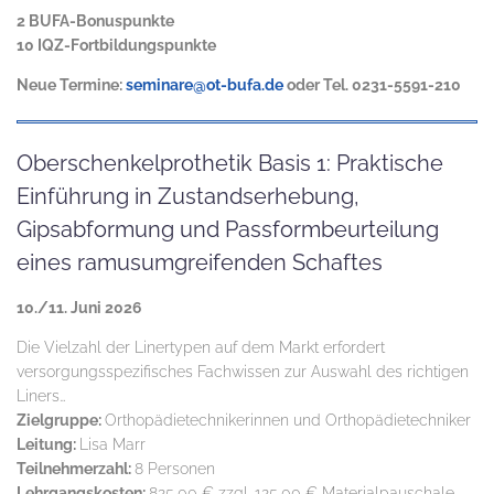
2 BUFA-Bonuspunkte
10 IQZ-Fortbildungspunkte
Neue Termine:
seminare@ot-bufa.de
oder Tel. 0231-5591-210
Oberschenkelprothetik Basis 1: Praktische
Einführung in Zustandserhebung,
Gipsabformung und Passformbeurteilung
eines ramusumgreifenden Schaftes
10./11. Juni 2026
Die Vielzahl der Linertypen auf dem Markt erfordert
versorgungsspezifisches Fachwissen zur Auswahl des richtigen
Liners…
Zielgruppe:
Orthopädietechnikerinnen und Orthopädietechniker
Leitung:
Lisa Marr
Teilnehmerzahl:
8 Personen
Lehrgangskosten:
825,00 € zzgl. 125,00 € Materialpauschale