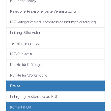
Ende:
18.10.2025
Kategorie:
Praxisorientierte Veranstaltung
IQZ Kategorie:
Med. Kompressionsstrumpfversorgung
Leitung:
Silke Auler
Teilnehmer­zahl:
16
IQZ-Punkte:
18
Punkte für Prüfung:
2
Punkte für Workshop:
0
Preise
Lehrgangs­kosten:
730,00 EUR
Kontakt & Ort