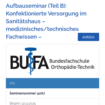
Aufbauseminar (Teil B):
Konfektionierte Versorgung im
Sanitätshaus –
medizinisches/technisches
Fachwissen –
ZURÜCK
Info
Seminar­nummer:
5067
Beginn:
22.11.2025