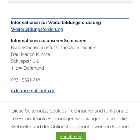
Informationen zur Weiterbildungsförderung
Weiterbildungsförderung
Informationen zu unseren Seminaren
Bundesfachschule für Orthopädie-Technik
Frau Marion Kirmse
Schliepstr. 6-8
44135 Dortmund
0231-5591-210
m.kirmse@ot-bufa.de
Diese Seite nutzt Cookies: Technische und funktionale
(Session-)Cookies benötigen wir zwingend, damit die
Webseite und der Onlineshop genutzt werden können.
© 2026 Bundesfachschule für Orthopädie-Technik |
Allgemeine
Geschäftsbedingungen
|
Datenschutzerklärung
|
Impressum
Annehmen.