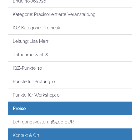
Ende:
18.06.2026
Kategorie:
Praxisorientierte Veranstaltung
IQZ Kategorie:
Prothetik
Leitung:
Lisa Marr
Teilnehmer­zahl:
8
IQZ-Punkte:
10
Punkte für Prüfung:
0
Punkte für Workshop:
0
Preise
Lehrgangs­kosten:
385,00 EUR
Kontakt & Ort