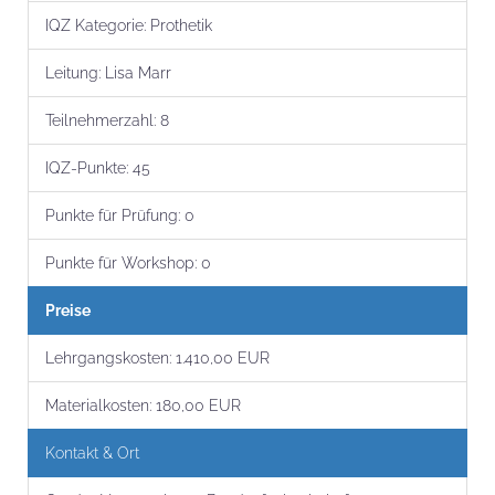
IQZ Kategorie:
Prothetik
Leitung:
Lisa Marr
Teilnehmer­zahl:
8
IQZ-Punkte:
45
Punkte für Prüfung:
0
Punkte für Workshop:
0
Preise
Lehrgangs­kosten:
1.410,00 EUR
Material­kosten:
180,00 EUR
Kontakt & Ort