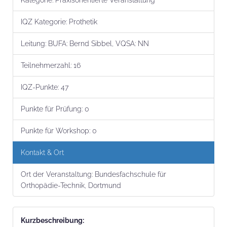
Kategorie:
Praxisorientierte Veranstaltung
IQZ Kategorie:
Prothetik
Leitung:
BUFA: Bernd Sibbel, VQSA: NN
Teilnehmer­zahl:
16
IQZ-Punkte:
47
Punkte für Prüfung:
0
Punkte für Workshop:
0
Kontakt & Ort
Ort der Veranstaltung:
Bundesfachschule für
Orthopädie-Technik, Dortmund
Kurz­beschrei­bung: