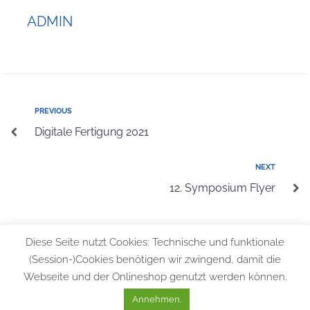
ADMIN
PREVIOUS
Digitale Fertigung 2021
NEXT
12. Symposium Flyer
Diese Seite nutzt Cookies: Technische und funktionale
(Session-)Cookies benötigen wir zwingend, damit die
Webseite und der Onlineshop genutzt werden können.
© 2026 Bundesfachschule für Orthopädie-Technik |
Allgemeine
Geschäftsbedingungen
|
Datenschutzerklärung
|
Impressum
Annehmen.