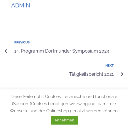
ADMIN
PREVIOUS
14. Programm Dortmunder Symposium 2023
NEXT
Tätigkeitsbericht 2021
Diese Seite nutzt Cookies: Technische und funktionale
(Session-)Cookies benötigen wir zwingend, damit die
Webseite und der Onlineshop genutzt werden können.
© 2026 Bundesfachschule für Orthopädie-Technik |
Allgemeine
Geschäftsbedingungen
|
Datenschutzerklärung
|
Impressum
Annehmen.