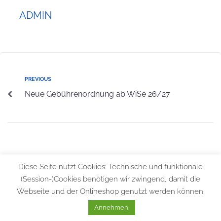
ADMIN
PREVIOUS
Neue Gebührenordnung ab WiSe 26/27
© 2026 Bundesfachschule für Orthopädie-Technik |
Allgemeine
Diese Seite nutzt Cookies: Technische und funktionale
Geschäftsbedingungen
|
Datenschutzerklärung
|
Impressum
(Session-)Cookies benötigen wir zwingend, damit die
Webseite und der Onlineshop genutzt werden können.
Annehmen.