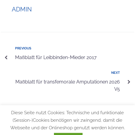
ADMIN
PREVIOUS
Maßblatt für Leibbinden-Mieder 2017
NEXT
Maßblatt für transfemorale Amputationen 2026
V5
Diese Seite nutzt Cookies: Technische und funktionale
(Session-)Cookies benötigen wir zwingend, damit die
Webseite und der Onlineshop genutzt werden können.
© 2026 Bundesfachschule für Orthopädie-Technik |
Allgemeine
Geschäftsbedingungen
|
Datenschutzerklärung
|
Impressum