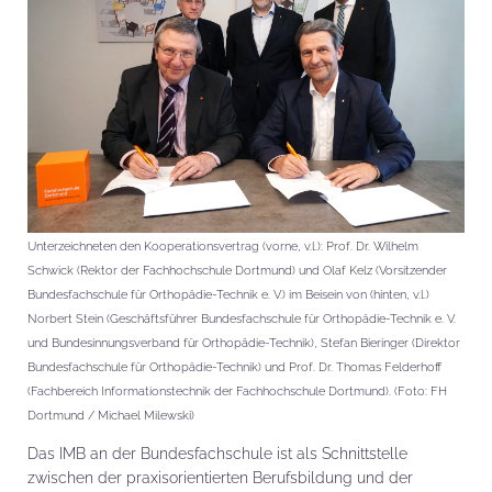
Unterzeichneten den Kooperationsvertrag (vorne, v.l.): Prof. Dr. Wilhelm
Schwick (Rektor der Fachhochschule Dortmund) und Olaf Kelz (Vorsitzender
Bundesfachschule für Orthopädie-Technik e. V.) im Beisein von (hinten, v.l.)
Norbert Stein (Geschäftsführer Bundesfachschule für Orthopädie-Technik e. V.
und Bundesinnungsverband für Orthopädie-Technik), Stefan Bieringer (Direktor
Bundesfachschule für Orthopädie-Technik) und Prof. Dr. Thomas Felderhoff
(Fachbereich Informationstechnik der Fachhochschule Dortmund). (Foto: FH
Dortmund / Michael Milewski)
Das IMB an der Bundesfachschule ist als Schnittstelle
zwischen der praxisorientierten Berufsbildung und der