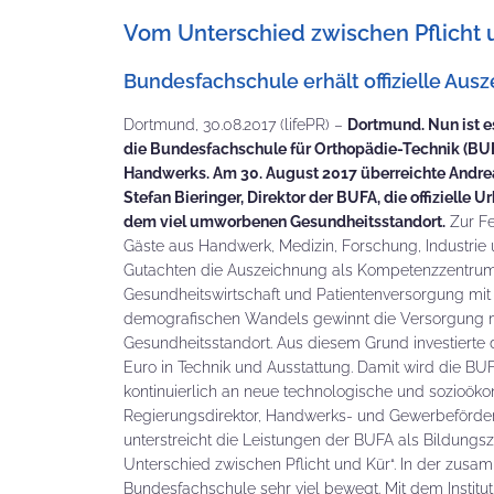
Vom Unterschied zwischen Pflicht 
Bundesfachschule erhält offizielle Au
Dortmund, 30.08.2017 (lifePR) –
Dortmund. Nun ist e
die Bundesfachschule für Orthopädie-Technik (BU
Handwerks. Am 30. August 2017 überreichte Andrea
Stefan Bieringer, Direktor der BUFA, die offiziell
dem viel umworbenen Gesundheitsstandort.
Zur Fe
Gäste aus Handwerk, Medizin, Forschung, Industrie
Gutachten die Auszeichnung als Kompetenzzentrum d
Gesundheitswirtschaft und Patientenversorgung mit 
demografischen Wandels gewinnt die Versorgung mi
Gesundheitsstandort. Aus diesem Grund investierte 
Euro in Technik und Ausstattung. Damit wird die BUF
kontinuierlich an neue technologische und sozioö
Regierungsdirektor, Handwerks- und Gewerbeförder
unterstreicht die Leistungen der BUFA als Bildung
Unterschied zwischen Pflicht und Kür“. In der zus
Bundesfachschule sehr viel bewegt. Mit dem Institu