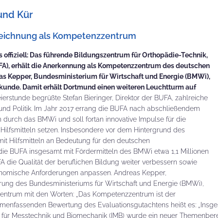
und Kür
szeichnung als Kompetenzzentrum
s offiziell: Das führende Bildungszentrum für Orthopädie-Technik,
FA), erhält die Anerkennung als Kompetenzzentrum des deutschen
s Kepper, Bundesministerium für Wirtschaft und Energie (BMWi),
e Urkunde. Damit erhält Dortmund einen weiteren Leuchtturm auf
ierstunde begrüßte Stefan Bieringer, Direktor der BUFA, zahlreiche
 und Politik. Im Jahr 2017 errang die BUFA nach abschließendem
urch das BMWi und soll fortan innovative Impulse für die
Hilfsmitteln setzen. Insbesondere vor dem Hintergrund des
t Hilfsmitteln an Bedeutung für den deutschen
die BUFA insgesamt mit Fördermitteln des BMWi etwa 1,1 Millionen
A die Qualität der beruflichen Bildung weiter verbessern sowie
konomische Anforderungen anpassen. Andreas Kepper,
ung des Bundesministeriums für Wirtschaft und Energie (BMWi),
szentrum mit den Worten: „Das Kompetenzzentrum ist der
ammenfassenden Bewertung des Evaluationsgutachtens heißt es: „Insg
t für Messtechnik und Biomechanik (IMB) wurde ein neuer Themenberei