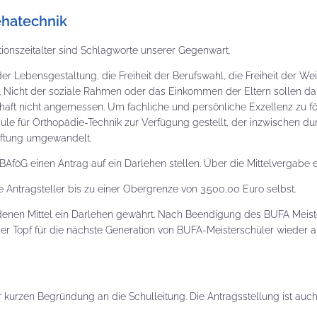
ehatechnik
ionszeitalter sind Schlagworte unserer Gegenwart.
eit der Lebensgestaltung, die Freiheit der Berufswahl, die Freiheit der
. Nicht der soziale Rahmen oder das Einkommen der Eltern sollen dab
haft nicht angemessen. Um fachliche und persönliche Exzellenz zu fö
le für Orthopädie-Technik zur Verfügung gestellt, der inzwischen dur
tiftung umgewandelt.
AföG einen Antrag auf ein Darlehen stellen. Über die Mittelvergabe 
Antragsteller bis zu einer Obergrenze von 3.500,00 Euro selbst.
enen Mittel ein Darlehen gewährt. Nach Beendigung des BUFA Meiste
er Topf für die nächste Generation von BUFA-Meisterschüler wieder au
kurzen Begründung an die Schulleitung. Die Antragsstellung ist auc