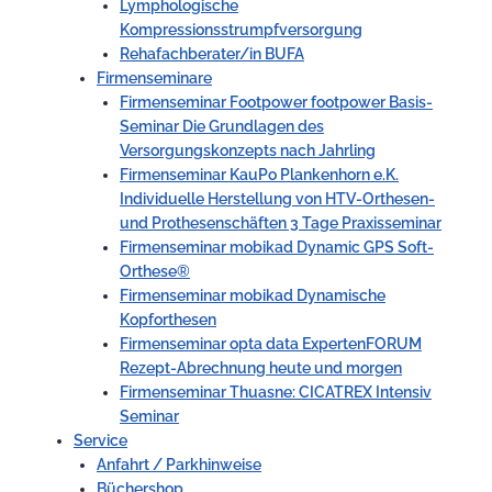
Lymphologische
Kompressionsstrumpfversorgung
Rehafachberater/in BUFA
Firmenseminare
Firmenseminar Footpower footpower Basis-
Seminar Die Grundlagen des
Versorgungskonzepts nach Jahrling
Firmenseminar KauPo Plankenhorn e.K.
Individuelle Herstellung von HTV-Orthesen-
und Prothesenschäften 3 Tage Praxisseminar
Firmenseminar mobikad Dynamic GPS Soft-
Orthese®
Firmenseminar mobikad Dynamische
Kopforthesen
Firmenseminar opta data ExpertenFORUM
Rezept-Abrechnung heute und morgen
Firmenseminar Thuasne: CICATREX Intensiv
Seminar
Service
Anfahrt / Parkhinweise
Büchershop